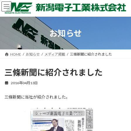
コ
ナ
ン
ビ
テ
ゲ
ン
ー
ツ
シ
お知らせ
へ
ョ
ス
ン
キ
に
ッ
移
HOME
お知らせ
メディア掲載
三條新聞に紹介されました
プ
動
三條新聞に紹介されました
2016年04月13日
三條新聞に当社が紹介されました。