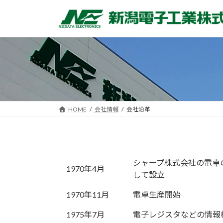
コ
ナ
ン
ビ
テ
ゲ
ン
ー
ツ
シ
へ
ョ
ス
ン
キ
に
ッ
移
HOME
会社情報
会社沿革
プ
動
シャープ株式会社の電卓
1970年4月
して設立
1970年11月
電卓生産開始
1975年7月
電子レジスタなどの情報