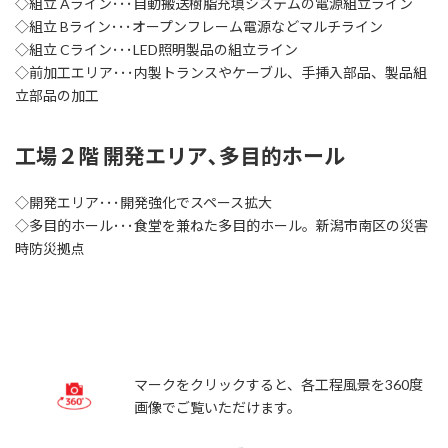
◇組立 Aライン･･･自動搬送樹脂充填システムの電源組立ライン
◇組立 Bライン･･･オープンフレーム電源などマルチライン
◇組立 Cライン･･･LED照明製品の組立ライン
◇前加工エリア･･･内製トランスやケーブル、手挿入部品、製品組
立部品の加工
工場２階 開発エリア､多目的ホール
◇開発エリア･･･開発強化でスペース拡大
◇多目的ホール･･･食堂を兼ねた多目的ホール。新潟市南区の災害
時防災拠点
マークをクリックすると、各工程風景を360度
画像でご覧いただけます。