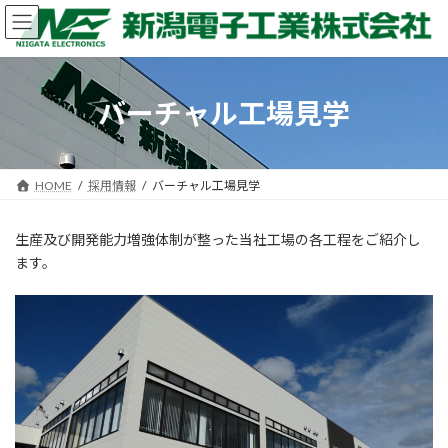
コ
ナ
ン
ビ
テ
ゲ
ン
ー
ツ
シ
バーチャル工場見学
へ
ョ
ス
ン
キ
に
ッ
移
HOME
採用情報
バーチャル工場見学
プ
動
生産及び開発能力増強体制が整った当社工場の各工程をご紹介し
ます。