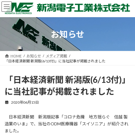
コ
ナ
ン
ビ
テ
ゲ
ン
ー
ツ
シ
お知らせ
へ
ョ
ス
ン
キ
に
ッ
移
HOME
お知らせ
メディア掲載
プ
動
「日本経済新聞 新潟版(6/13付)」に当社記事が掲載されました
「日本経済新聞 新潟版(6/13付)」
に当社記事が掲載されました
2020年06月15日
日本経済新聞 新潟版記事「コロナ危機 地方揺らぐ 信越 製
造業のいま」で、当社のODM医療機器「スイソニア」が紹介され
ました。