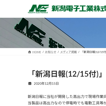
コ
ナ
ン
ビ
テ
ゲ
ン
ー
ツ
シ
へ
ョ
ス
ン
キ
に
ッ
移
HOME
お知らせ
メディア掲載
「新潟日報(12/1
プ
動
「新潟日報(12/15
2020年12月15日
新潟日報に当社が開発した高出力で現場作業向
当製品は高出力なので停電時でも電動工具等