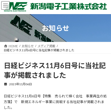
コ
ナ
ン
ビ
テ
ゲ
ン
ー
ツ
シ
お知らせ
へ
ョ
ス
ン
キ
に
ッ
移
HOME
お知らせ
メディア掲載
プ
動
日経ビジネス11月6日号に当社記事が掲載されました
日経ビジネス11月6日号に当社記
事が掲載されました
2023年11月06日
日経ビジネス11月6日号【特集 売られて輝く会社 事業再生の処
方箋】で 新規エネルギー事業に挑戦する当社記事が掲載されま
した。