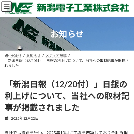
コ
ナ
ン
ビ
テ
ゲ
ン
ー
ツ
シ
お知らせ
へ
ョ
ス
ン
キ
に
ッ
移
HOME
お知らせ
メディア掲載
プ
動
「新潟日報（12/20付）」日銀の利上げについて、当社への取材記事が掲載さ
れました
「新潟日報（12/20付）」日銀の
利上げについて、当社への取材記
事が掲載されました
2025年12月22日
当社では投資を行い、2025年10月に工場を増築しており金利負担