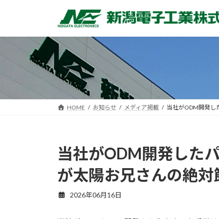
コ
ナ
ン
ビ
テ
ゲ
ン
ー
ツ
シ
へ
ョ
ス
ン
キ
に
ッ
移
HOME
お知らせ
メディア掲載
当社がODM開発した
プ
動
当社がODM開発したパワ
が太陽お兄さんの絶対
2026年06月16日