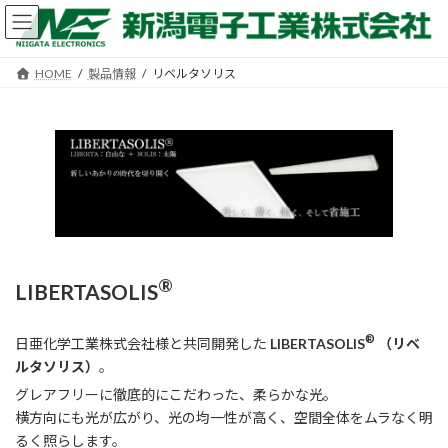
コ
ナ
ン
ビ
テ
ゲ
ン
ー
HOME
製品情報
リベルタソリス
ツ
シ
へ
ョ
ス
ン
キ
に
ッ
移
プ
動
®
LIBERTASOLIS
®
日亜化学工業株式会社様と共同開発した
LIBERTASOLIS
（リベ
ルタソリス）
。
グレアフリーに徹底的にこだわった、柔らかな光。
横方向にも光が広がり、光の均一性が高く、空間全体をムラなく明
るく照らします。