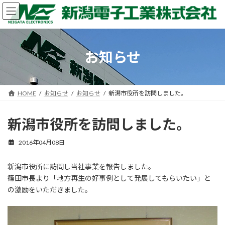
コ
ナ
ン
ビ
テ
ゲ
ン
ー
ツ
シ
お知らせ
へ
ョ
ス
ン
キ
に
ッ
移
HOME
お知らせ
お知らせ
新潟市役所を訪問しました。
プ
動
新潟市役所を訪問しました。
2016年04月08日
新潟市役所に訪問し当社事業を報告しました。
篠田市長より「地方再生の好事例として発展してもらいたい」と
の激励をいただきました。