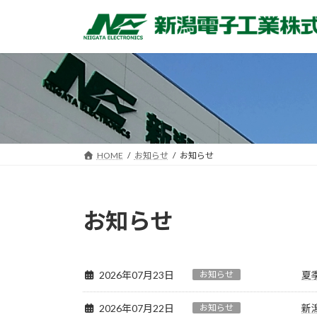
コ
ナ
ン
ビ
テ
ゲ
ン
ー
ツ
シ
へ
ョ
ス
ン
キ
に
ッ
移
HOME
お知らせ
お知らせ
プ
動
お知らせ
2026年07月23日
お知らせ
夏
2026年07月22日
お知らせ
新