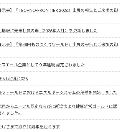
展示会】『TECHNO-FRONTIER 2026』出展の報告とご来場の御
用情報に先輩社員の声（2026年入社）を更新しました
展示会】『第38回ものづくりワールド』出展の報告とご来場の御
ースエール企業として９年連続 認定されました
根大凧合戦2026
証フィールドにおけるエネルギーシステムの稼働を開始しました
潟県からニーフル認定ならびに新潟市より健康経営ゴールドに認
されました。
かげさまで独立10周年を迎えます