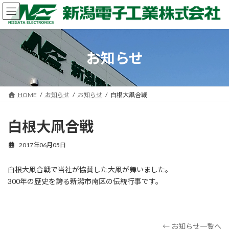
コ
ナ
ン
ビ
テ
ゲ
ン
ー
ツ
シ
お知らせ
へ
ョ
ス
ン
キ
に
ッ
移
HOME
お知らせ
お知らせ
白根大凧合戦
プ
動
白根大凧合戦
2017年06月05日
白根大凧合戦で当社が協賛した大凧が舞いました。
300年の歴史を誇る新潟市南区の伝統行事です。
← お知らせ一覧へ