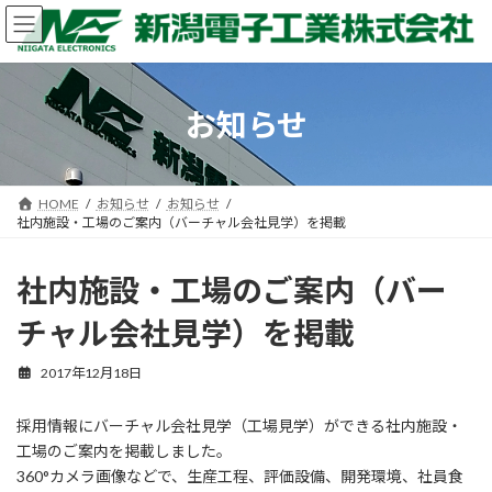
コ
ナ
ン
ビ
テ
ゲ
ン
ー
ツ
シ
お知らせ
へ
ョ
ス
ン
キ
に
ッ
移
HOME
お知らせ
お知らせ
プ
動
社内施設・工場のご案内（バーチャル会社見学）を掲載
社内施設・工場のご案内（バー
チャル会社見学）を掲載
2017年12月18日
採用情報にバーチャル会社見学（工場見学）ができる社内施設・
工場のご案内を掲載しました。
360°カメラ画像などで、生産工程、評価設備、開発環境、社員食