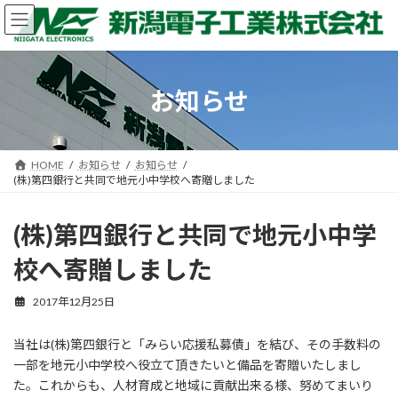
コ
ナ
ン
ビ
テ
ゲ
ン
ー
ツ
シ
お知らせ
へ
ョ
ス
ン
キ
に
ッ
移
HOME
お知らせ
お知らせ
プ
動
(株)第四銀行と共同で地元小中学校へ寄贈しました
(株)第四銀行と共同で地元小中学
校へ寄贈しました
2017年12月25日
当社は(株)第四銀行と「みらい応援私募債」を結び、その手数料の
一部を地元小中学校へ役立て頂きたいと備品を寄贈いたしまし
た。これからも、人材育成と地域に貢献出来る様、努めてまいり