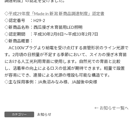
調達制度」の認定を受けました。
◇
平成29年度「Made in 新潟 新商品調達制度」認定書
◇認定番号 ：H29-2
◇新商品名称：西瓜接ぎ木育苗用LED照明
◇認定期間 ：平成30年2月8日～平成33年2月7日
◇新商品概要：
AC100Vプラグより給電を受け点灯する直管形状のライン光源で
す。2月頃の日照量が不足する季節において、スイカの接ぎ木育苗
における人工光利用育苗に使用します。自然光での育苗と比較
し、活着率の向上によるロスの低減が期待できます。軽量で設置
が容易にでき、連接による光源の増設も可能な構造です。
◇主な採用事例：JA魚沼みなみ様、JA越後中央様
← お知らせ一覧へ
お知らせ
カテゴリー