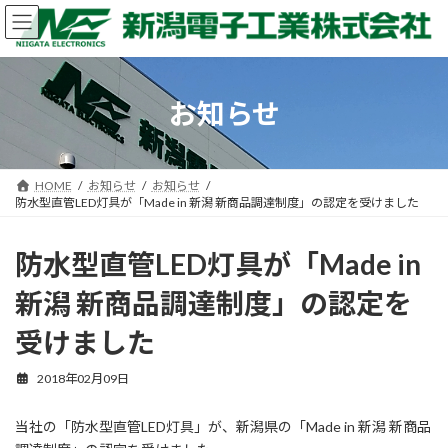
コ
ナ
ン
ビ
テ
ゲ
ン
ー
ツ
シ
お知らせ
へ
ョ
ス
ン
キ
に
ッ
移
HOME
お知らせ
お知らせ
プ
動
防水型直管LED灯具が「Made in 新潟 新商品調達制度」の認定を受けました
防水型直管LED灯具が「Made in
新潟 新商品調達制度」の認定を
受けました
2018年02月09日
当社の「防水型直管LED灯具」が、新潟県の「Made in 新潟 新商品