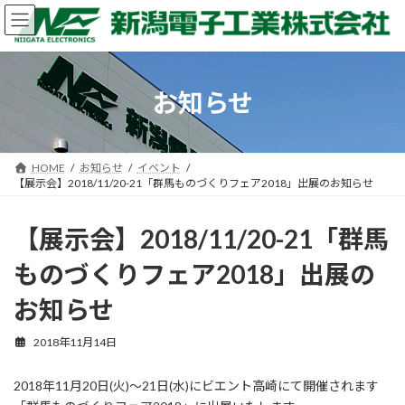
コ
ナ
ン
ビ
テ
ゲ
ン
ー
ツ
シ
お知らせ
へ
ョ
ス
ン
キ
に
ッ
移
HOME
お知らせ
イベント
プ
動
【展示会】2018/11/20-21「群馬ものづくりフェア2018」出展のお知らせ
【展示会】2018/11/20-21「群馬
ものづくりフェア2018」出展の
お知らせ
2018年11月14日
2018年11月20日(火)～21日(水)にビエント高崎にて開催されます