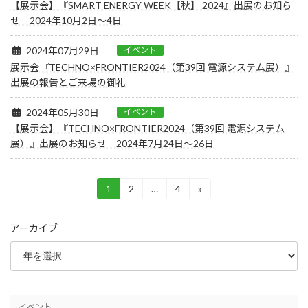
【展示会】『SMART ENERGY WEEK【秋】 2024』出展のお知ら
せ 2024年10月2日～4日
2024年07月29日
イベント
展示会『TECHNO×FRONTIER2024（第39回 電源システム展）』
出展の報告とご来場の御礼
2024年05月30日
イベント
【展示会】『TECHNO×FRONTIER2024（第39回 電源システム
展）』出展のお知らせ 2024年7月24日～26日
投
1
2
…
4
»
固
固
固
定
定
定
稿
ペ
ペ
ペ
アーカイブ
ー
ー
ー
の
ジ
ジ
ジ
ペ
ー
ジ
イベント