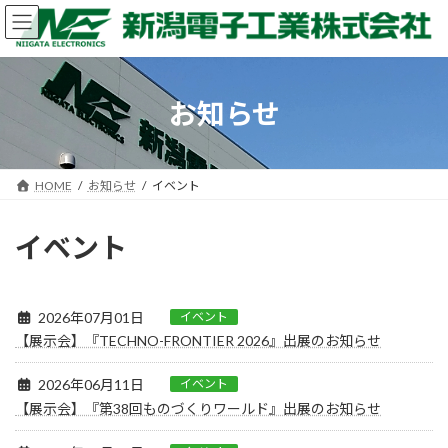
コ
ナ
ン
ビ
テ
ゲ
ン
ー
ツ
シ
お知らせ
へ
ョ
ス
ン
キ
に
ッ
移
HOME
お知らせ
イベント
プ
動
イベント
2026年07月01日
イベント
【展示会】『TECHNO-FRONTIER 2026』出展のお知らせ
2026年06月11日
イベント
【展示会】『第38回ものづくりワールド』出展のお知らせ