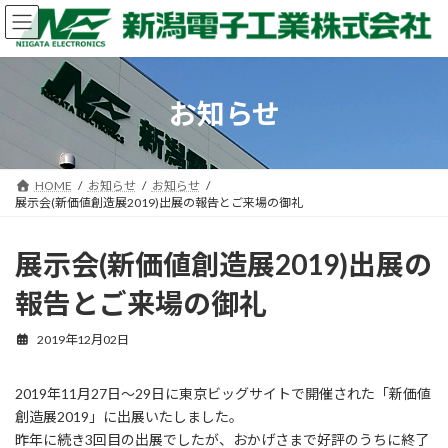
コ
ナ
ン
ビ
テ
ゲ
ン
ー
ツ
シ
お知らせ
へ
ョ
ス
ン
キ
に
ッ
移
HOME
お知らせ
お知らせ
プ
動
展示会(新価値創造展2019)出展の報告とご来場の御礼
展示会(新価値創造展2019)出展の
報告とご来場の御礼
2019年12月02日
2019年11月27日～29日に東京ビッグサイトで開催された「新価値
創造展2019」に出展いたしました。
昨年に続き3回目の出展でしたが、おかげさまで好評のうちに終了