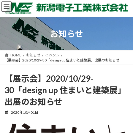
コ
ナ
ン
ビ
テ
ゲ
ン
ー
ツ
シ
お知らせ
へ
ョ
ス
ン
キ
に
ッ
移
HOME
お知らせ
イベント
プ
動
【展示会】2020/10/29-30「design up 住まいと建築展」出展のお知らせ
【展示会】2020/10/29-
30「design up 住まいと建築展」
出展のお知らせ
2020年10月01日