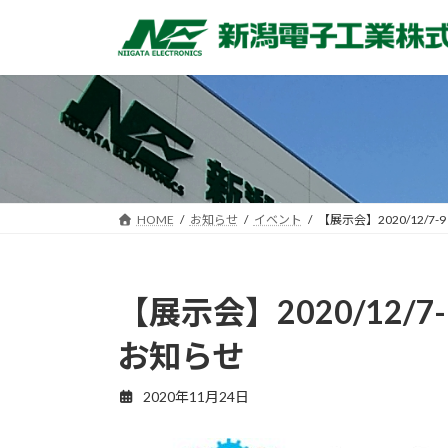
コ
ナ
ン
ビ
テ
ゲ
ン
ー
ツ
シ
へ
ョ
ス
ン
キ
に
ッ
移
HOME
お知らせ
イベント
【展示会】2020/12
プ
動
【展示会】2020/1
お知らせ
2020年11月24日