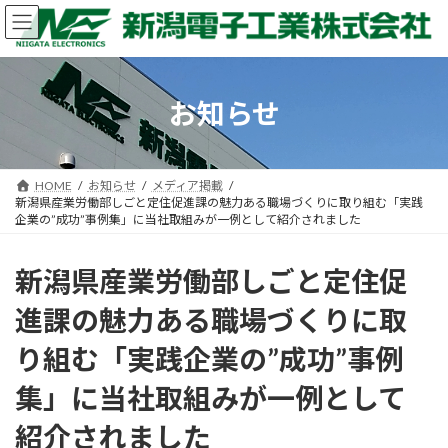
コ
ナ
ン
ビ
テ
ゲ
ン
ー
ツ
シ
お知らせ
へ
ョ
ス
ン
キ
に
ッ
移
HOME
お知らせ
メディア掲載
プ
動
新潟県産業労働部しごと定住促進課の魅力ある職場づくりに取り組む「実践
企業の”成功”事例集」に当社取組みが一例として紹介されました
新潟県産業労働部しごと定住促
進課の魅力ある職場づくりに取
り組む「実践企業の”成功”事例
集」に当社取組みが一例として
紹介されました