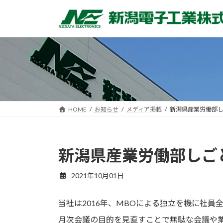
コ
ナ
ン
ビ
テ
ゲ
ン
ー
ツ
シ
へ
ョ
ス
ン
キ
に
ッ
移
HOME
お知らせ
メディア掲載
新潟県産業労働部
プ
動
新潟県産業労働部しご
2021年10月01日
当社は2016年、MBOによる独立を機に社
月次会議の目的を見直すことで無駄な会議や