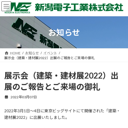
コ
ナ
ン
ビ
テ
ゲ
ン
ー
ツ
シ
お知らせ
へ
ョ
ス
ン
キ
に
ッ
移
HOME
お知らせ
イベント
プ
動
展示会（建築・建材展2022）出展のご報告とご来場の御礼
展示会（建築・建材展2022）出
展のご報告とご来場の御礼
2022年03月07日
2022年3月1日～4日に東京ビッグサイトにて開催された「建築・
建材展2022」に出展いたしました。