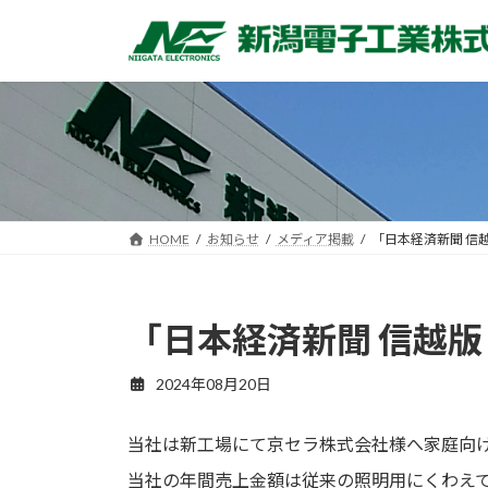
コ
ナ
ン
ビ
テ
ゲ
ン
ー
ツ
シ
へ
ョ
ス
ン
キ
に
ッ
移
HOME
お知らせ
メディア掲載
「日本経済新聞 信
プ
動
「日本経済新聞 信越版
2024年08月20日
当社は新工場にて京セラ株式会社様へ家庭向
当社の年間売上金額は従来の照明用にくわえて 