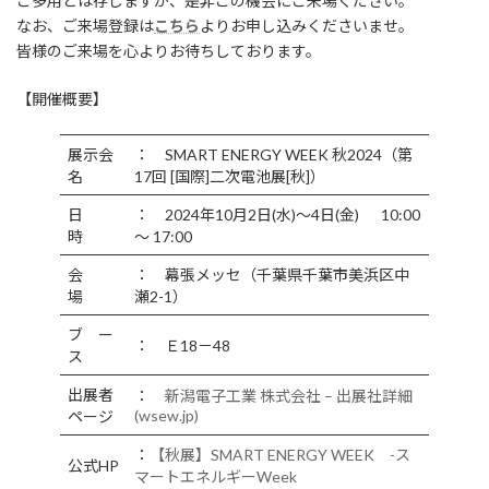
ご多用とは存じますが、是非この機会にご来場ください。
なお、ご来場登録は
こちら
よりお申し込みくださいませ。
皆様のご来場を心よりお待ちしております。
【開催概要】
展示会
： SMART ENERGY WEEK 秋2024（第
名
17回 [国際]二次電池展[秋]）
日
： 2024年10月2日(水)～4日(金) 10:00
時
～ 17:00
会
： 幕張メッセ（千葉県千葉市美浜区中
場
瀬2-1）
ブ ー
： Ｅ18－48
ス
出展者
：
新潟電子工業 株式会社 – 出展社詳細
(wsew.jp)
ページ
：
【秋展】SMART ENERGY WEEK -ス
公式HP
マートエネルギーWeek