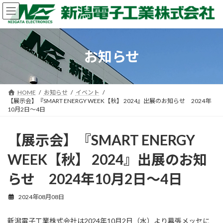
コ
ナ
ン
ビ
テ
ゲ
ン
ー
ツ
シ
お知らせ
へ
ョ
ス
ン
キ
に
ッ
移
HOME
お知らせ
イベント
プ
動
【展示会】『SMART ENERGY WEEK【秋】 2024』出展のお知らせ 2024年
10月2日～4日
【展示会】『SMART ENERGY
WEEK【秋】 2024』出展のお知
らせ 2024年10月2日～4日
2024年08月08日
新潟電子工業株式会社は2024年10月2日（水）より幕張メッセに