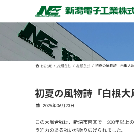
コ
ナ
ン
ビ
テ
ゲ
ン
ー
ツ
シ
へ
ョ
ス
ン
キ
に
ッ
移
HOME
お知らせ
お知らせ
初夏の風物詩「白根大凧
プ
動
初夏の風物詩「白根大
2025年06月23日
この大凧合戦は、新潟市南区で 300年以上
う迫力のある戦いが繰り広げられました。