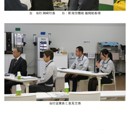
左 当社 岡﨑社長 右：新潟労働局 福岡局長様
当社従業員と意見交換