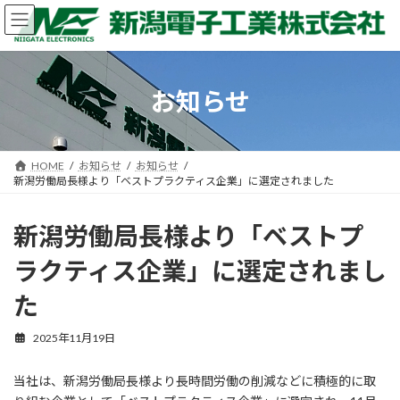
コ
ナ
ン
ビ
テ
ゲ
ン
ー
ツ
シ
お知らせ
へ
ョ
ス
ン
キ
に
ッ
移
HOME
お知らせ
お知らせ
プ
動
新潟労働局長様より「ベストプラクティス企業」に選定されました
新潟労働局長様より「ベストプ
ラクティス企業」に選定されまし
た
2025年11月19日
当社は、新潟労働局長様より長時間労働の削減などに積極的に取