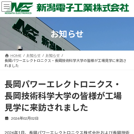
コ
ナ
ン
ビ
テ
ゲ
ン
ー
ツ
シ
お知らせ
へ
ョ
ス
ン
キ
に
ッ
移
HOME
お知らせ
お知らせ
プ
動
長岡パワーエレクトロニクス・長岡技術科学大学の皆様が工場見学に来訪さ
れました
長岡パワーエレクトロニクス・
長岡技術科学大学の皆様が工場
見学に来訪されました
2026年02月02日
2026年1月、長岡パワーエレクトロニクス株式会社および長岡技術