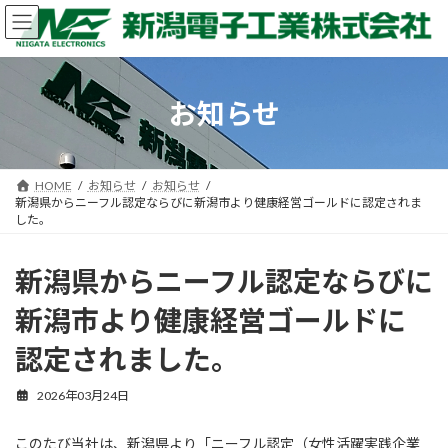
コ
ナ
ン
ビ
テ
ゲ
ン
ー
ツ
シ
お知らせ
へ
ョ
ス
ン
キ
に
ッ
移
HOME
お知らせ
お知らせ
プ
動
新潟県からニーフル認定ならびに新潟市より健康経営ゴールドに認定されま
した。
新潟県からニーフル認定ならびに
新潟市より健康経営ゴールドに
認定されました。
2026年03月24日
このたび当社は、新潟県より「ニーフル認定（女性活躍実践企業