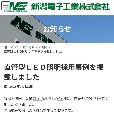
コ
ナ
ン
ビ
テ
ゲ
ン
ー
ツ
シ
お知らせ
へ
ョ
ス
ン
キ
に
ッ
移
HOME
お知らせ
お知らせ
プ
動
直管型ＬＥＤ照明採用事例を掲載しました
直管型ＬＥＤ照明採用事例を掲
載しました
2016年07月22日
新潟・湯田上温泉
越後乃お宿 わか竹
様に、直管型LED照明をご採
用いただきました。
防滴構造で硫化ガス対策を施しております。