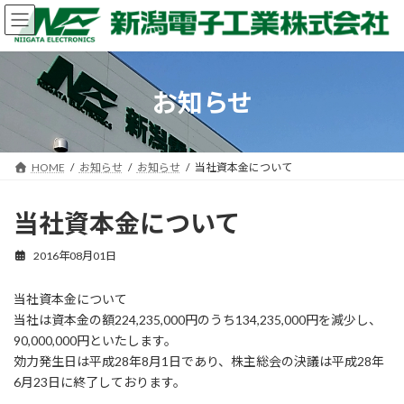
コ
ナ
ン
ビ
テ
ゲ
ン
ー
ツ
シ
お知らせ
へ
ョ
ス
ン
キ
に
ッ
移
HOME
お知らせ
お知らせ
当社資本金について
プ
動
当社資本金について
2016年08月01日
当社資本金について
当社は資本金の額224,235,000円のうち134,235,000円を減少し、
90,000,000円といたします。
効力発生日は平成28年8月1日であり、株主総会の決議は平成28年
6月23日に終了しております。