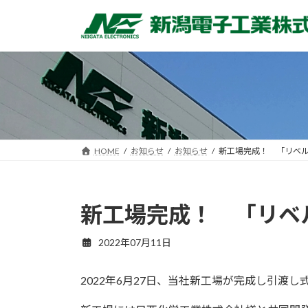
コ
ナ
ン
ビ
テ
ゲ
ン
ー
ツ
シ
へ
ョ
ス
ン
キ
に
ッ
移
HOME
お知らせ
お知らせ
新工場完成！ 「リベ
プ
動
新工場完成！ 「リベ
2022年07月11日
2022年6月27日、当社新工場が完成し引渡