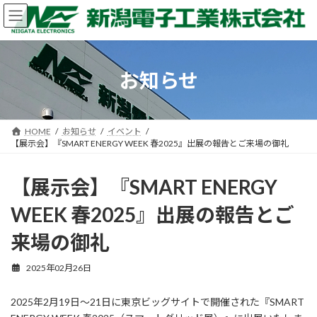
コ
ナ
ン
ビ
テ
ゲ
ン
ー
ツ
シ
お知らせ
へ
ョ
ス
ン
キ
に
ッ
移
HOME
お知らせ
イベント
プ
動
【展示会】『SMART ENERGY WEEK 春2025』出展の報告とご来場の御礼
【展示会】『SMART ENERGY
WEEK 春2025』出展の報告とご
来場の御礼
2025年02月26日
2025年2月19日～21日に東京ビッグサイトで開催された『SMART