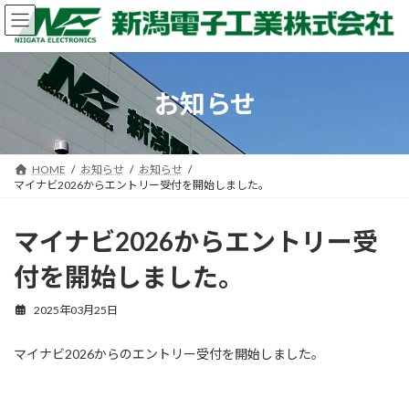
コ
ナ
ン
ビ
テ
ゲ
ン
ー
ツ
シ
お知らせ
へ
ョ
ス
ン
キ
に
ッ
移
HOME
お知らせ
お知らせ
プ
動
マイナビ2026からエントリー受付を開始しました。
マイナビ2026からエントリー受
付を開始しました。
2025年03月25日
マイナビ2026からのエントリー受付を開始しました。