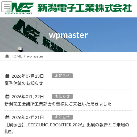
コ
ナ
ン
ビ
テ
ゲ
ン
ー
ツ
シ
wpmaster
へ
ョ
ス
ン
キ
に
ッ
移
HOME
wpmaster
プ
動
2026年07月23日
お知らせ
夏季休業のお知らせ
2026年07月22日
お知らせ
新潟商工会議所工業部会の皆様にご来社いただきました
2026年07月21日
お知らせ
【展示会】『TECHNO-FRONTIER 2026』出展の報告とご来場の
御礼