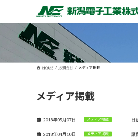
コ
ナ
ン
ビ
テ
ゲ
ン
ー
ツ
シ
へ
ョ
ス
ン
キ
に
ッ
移
HOME
お知らせ
メディア掲載
プ
動
メディア掲載
2018年05月07日
メディア掲載
日
2018年04月10日
メディア掲載
讀