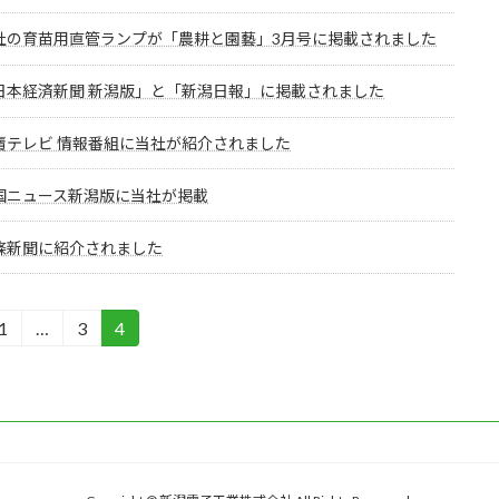
社の育苗用直管ランプが「農耕と園藝」3月号に掲載されました
日本経済新聞 新潟版」と「新潟日報」に掲載されました
賣テレビ 情報番組に当社が紹介されました
国ニュース新潟版に当社が掲載
條新聞に紹介されました
1
…
3
4
固
固
固
定
定
定
ペ
ペ
ペ
ー
ー
ー
ジ
ジ
ジ