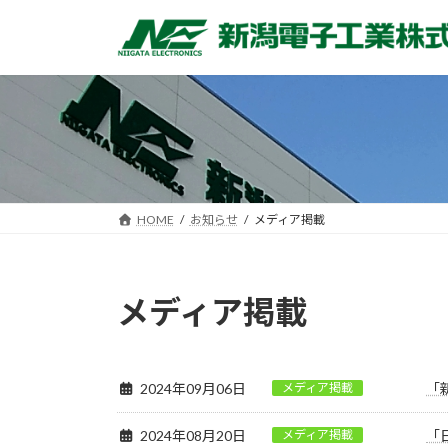
コ
ナ
ン
ビ
テ
ゲ
ン
ー
ツ
シ
へ
ョ
ス
ン
キ
に
ッ
移
HOME
お知らせ
メディア掲載
プ
動
メディア掲載
2024年09月06日
メディア掲載
「
2024年08月20日
メディア掲載
「